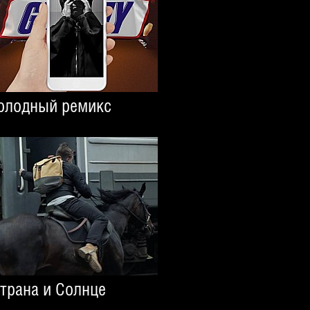
олодный ремикс
трана и Солнце