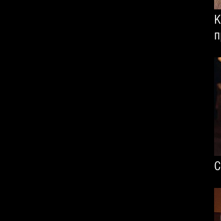
К
п
С