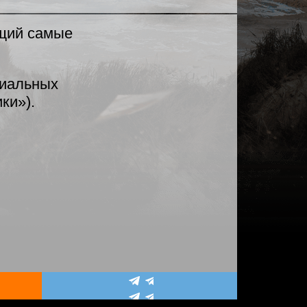
ющий самые
циальных
ки»).