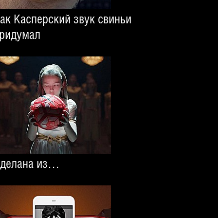
ак Касперский звук свиньи
ридумал
делана из…