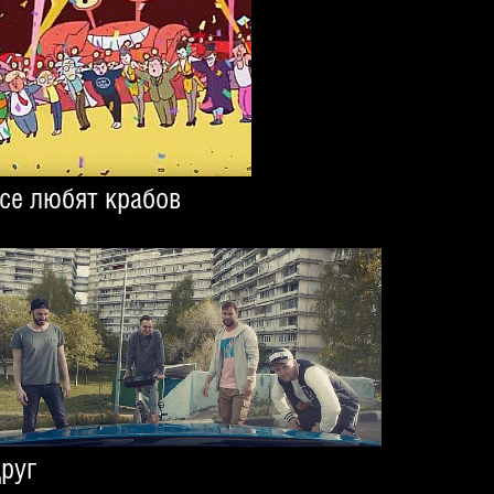
се любят крабов
руг