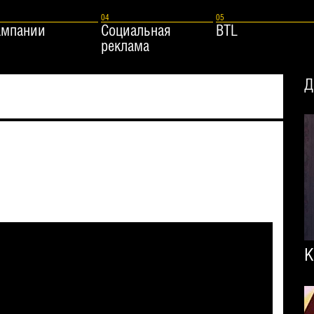
ампании
Социальная
BTL
реклама
Д
К