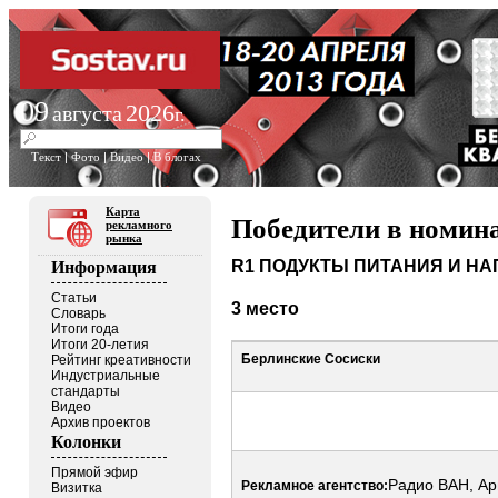
09
2026
августа
г.
Текст
|
Фото
|
Видео
|
В блогах
Карта
Победители в номин
рекламного
рынка
R1 ПОДУКТЫ ПИТАНИЯ И НА
Информация
Статьи
3 место
Словарь
Итоги года
Итоги 20-летия
Берлинские Сосиски
Рейтинг креативности
Индустриальные
стандарты
Видео
Архив проектов
Колонки
Прямой эфир
Радио ВАН, А
Рекламное агентство:
Визитка