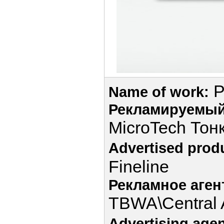
P
Name of work:
Рекламируемый
MicroTech Тон
Advertised prod
Fineline
Рекламное аген
TBWA\Central
Advertising age