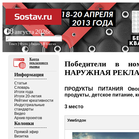
08
2026
августа
г.
Текст
|
Фото
|
Видео
|
В блогах
Карта
Победители в н
рекламного
рынка
НАРУЖНАЯ РЕКЛ
Информация
Статьи
Словарь
ПРОДУКТЫ ПИТАНИЯ Овощ
Итоги года
продукты, детское питание, к
Итоги 20-летия
Рейтинг креативности
Индустриальные
3 место
стандарты
Видео
Архив проектов
Уимблдон
Колонки
Прямой эфир
Визитка