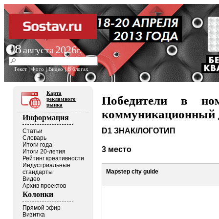
08
2026
августа
г.
Текст
|
Фото
|
Видео
|
В блогах
Карта
Победители в но
рекламного
рынка
коммуникационный 
Информация
D1 ЗНАК/ЛОГОТИП
Статьи
Словарь
Итоги года
3 место
Итоги 20-летия
Рейтинг креативности
Индустриальные
Mapstep city guide
стандарты
Видео
Архив проектов
Колонки
Прямой эфир
Визитка