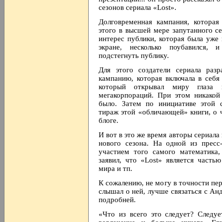
сезонов сериала «Lost».
Долговременная кампания, котора
этого в высшей мере запутанного с
интерес публики, которая была уже
экране, несколько поубавился, 
подстегнуть публику.
Для этого создатели сериала раз
кампанию, которая включала в себя
который открывал миру глаза
мегакорпораций. При этом никакой
было. Затем по инициативе этой 
тираж этой «обличающей» книги, о 
блоге.
И вот в это же время авторы сериала
нового сезона. На одной из пресс
участием того самого математика,
заявил, что «Lost» является част
мира и тп.
К сожалению, не могу в точности пер
слышал о ней, лучше связаться с А
подробней.
«Что из всего это следует? Следует