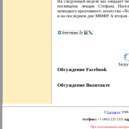
На следующей неделе вас ожидает не 
посвящена лекции Стефана Наге
немецкого креативного агентства «N
и на последнем дне ММФР. А вторая -
Загруз
Обсуждение Facebook
Обсуждение Вконтакте
©
Состав.ру
1998
тел/факс:
адр
+7 (495) 225 1331
При использовании материал