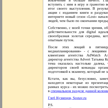
вовлечение и больше ничего. Гла
вступить с ним в игру и грамотно в
итог своего выступления. В резуль
акции с изданием книги и раздува
интернете новый сезон «Lost» начал
людей, чем было по окончании преды
Собственно, с моей точки зрения, о
действительности для digital иде
своеобразная золотая середина, к
опытным путем.
После этих лекций в пятницу
медиапланирования» - с лекциями
клиентами агентства AdWatch А
директор агентства Advert Татьяна К
тема оказалась настолько далека,
директором своей команды орган
подготовкой к экзамену, который не 
Кстати, как вы, безусловно, зам
находятся некоторые из презента
рамках курса - их можно посмотреть
в
специальном разделе данной колонки
Глеб Кузнецов, Sostav.ru
P.S.