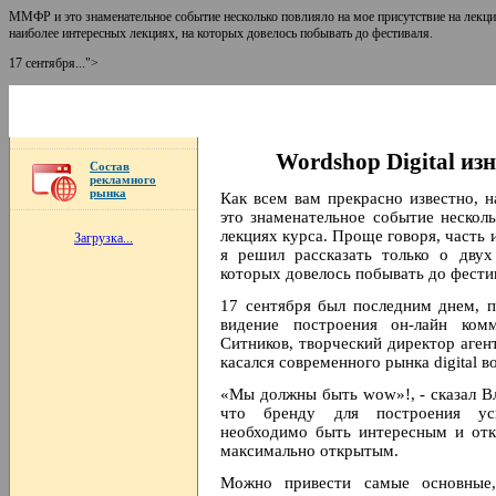
ММФР и это знаменательное событие несколько повлияло на мое присутствие на лекциях
наиболее интересных лекциях, на которых довелось побывать до фестиваля.
17 сентября...">
Wordshop Digital из
Состав
рекламного
рынка
Как всем вам прекрасно известно,
это знаменательное событие нескол
лекциях курса. Проще говоря, часть 
Загрузка...
я решил рассказать только о двух
которых довелось побывать до фести
17 сентября был последним днем, п
видение построения он-лайн ком
Ситников, творческий директор аген
касался современного рынка digital в
«Мы должны быть wow»!, - сказал Вл
что бренду для построения ус
необходимо быть интересным и от
максимально открытым.
Можно привести самые основные,