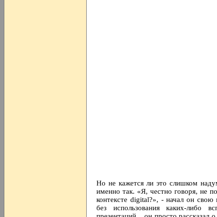
Но не кажется ли это слишком над
именно так. «Я, честно говоря, не 
контексте digital?», - начал он св
без использования каких-либо вс
презентаций... он просто рассказал 