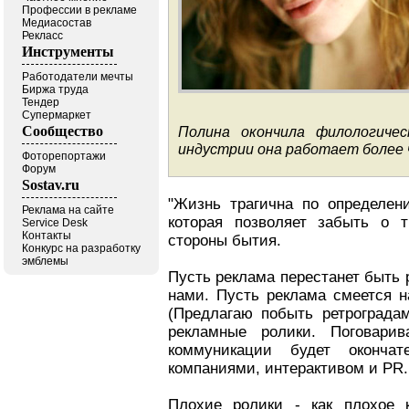
Профессии в рекламе
Медиасостав
Рекласс
Инструменты
Работодатели мечты
Биржа труда
Тендер
Супермаркет
Сообщество
Полина окончила филологиче
индустрии она работает более
Фоторепортажи
Форум
Sostav.ru
"Жизнь трагична по определен
Реклама на сайте
которая позволяет забыть о 
Service Desk
Контакты
стороны бытия.
Конкурс на разработку
эмблемы
Пусть реклама перестанет быть 
нами. Пусть реклама смеется н
(Предлагаю побыть ретрограда
рекламные ролики. Поговари
коммуникации будет окончат
компаниями, интерактивом и PR. 
Плохие ролики - как плохое 