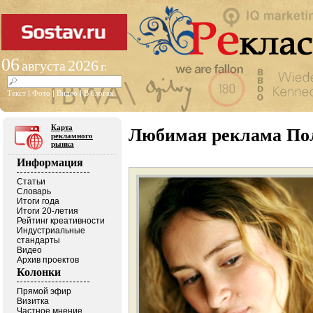
06
2026
августа
г.
Текст
|
Фото
|
Видео
|
В блогах
Карта
Любимая реклама По
рекламного
рынка
Информация
Статьи
Словарь
Итоги года
Итоги 20-летия
Рейтинг креативности
Индустриальные
стандарты
Видео
Архив проектов
Колонки
Прямой эфир
Визитка
Частное мнение