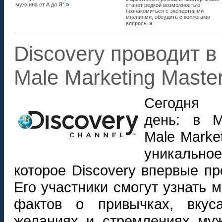
»
мужчина от А до Я"
станет редкой возможностью
познакомиться с экспертными
мнениями, обсудить с коллегами
»
вопросы
Discovery проводит в
Male Marketing Master
Сегодня 
день: в М
Male Market
уникально
которое Discovery впервые пр
Его участники смогут узнать 
фактов о привычках, вкуса
желаниях и стремлениях муж