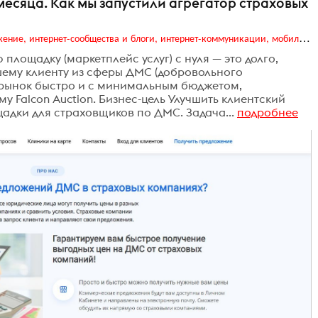
месяца. Как мы запустили агрегатор страховых
Digital (web-дизайн, интернет-реклама и продвижение, интернет-сообщества и блоги, интернет-коммуникации, мобильный маркетинг, реклама на цифровых экранах)
лощадку (маркетплейс услуг) с нуля — это долго,
шему клиенту из сферы ДМС (добровольного
 рынок быстро и с минимальным бюджетом,
 Falcon Auction. Бизнес-цель Улучшить клиентский
адки для страховщиков по ДМС. Задача...
подробнее