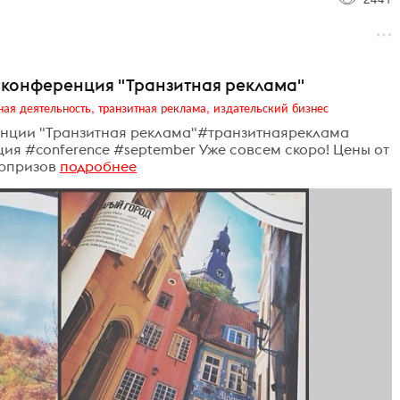
конференция "Транзитная реклама"
ная деятельность, транзитная реклама, издательский бизнес
енции "Транзитная реклама"#транзитнаяреклама
нция #conference #september Уже совсем скоро! Цены от
рпризов
подробнее