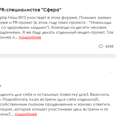
PR-специалистов "Сфера"
ex.php Наш ВУЗ участвует в этом форуме. Помимо заявки
ме и PR-проект (в этом году тема проекта - "Инвалиды
 со здоровыми людьми"). Команда из десяти человек
аниями. Я же буду делать отдельный видео-проект. Так
лика о...
подробнее
4266
"
ределить для себя и остальных повестку дня3. Выяснить
Разработать план встречи (для себя отдельно)5.
 с собственным планом продвижения и заново ответить
тацию, которая опишет участникам цель встречи и те
ны7....
подробнее