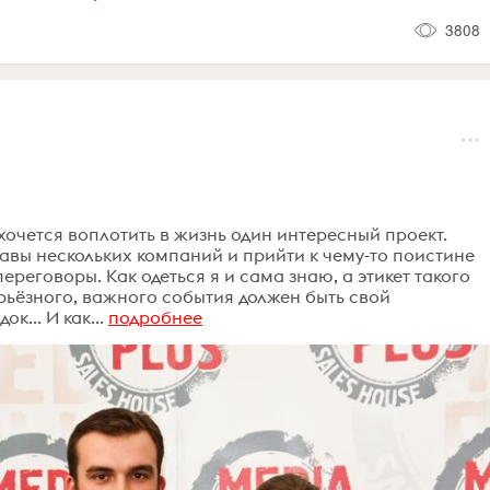
3808
 хочется воплотить в жизнь один интересный проект.
лавы нескольких компаний и прийти к чему-то поистине
переговоры. Как одеться я и сама знаю, а этикет такого
рьёзного, важного события должен быть свой
к... И как...
подробнее