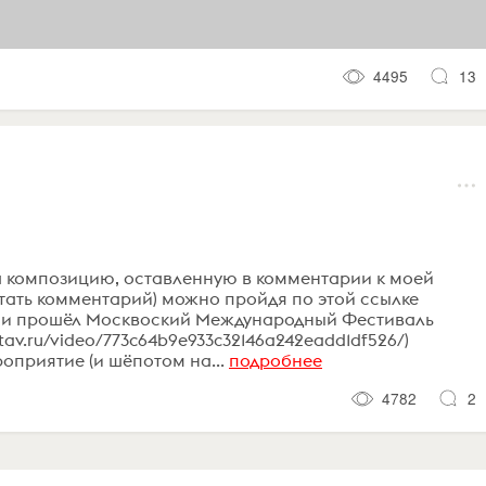
4495
13
а композицию, оставленную в комментарии к моей
итать комментарий) можно пройдя по этой ссылке
 Вот и прошёл Москвоский Международный Фестиваль
tav.ru/video/773c64b9e933c32146a242eadd1df526/)
оприятие (и шёпотом на...
подробнее
4782
2