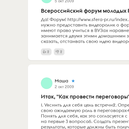
5 окт 2009
Всероссийский форум молодых 
Да! Форум! http://www.sfera-pr.ru/ind
нужно предоставить видеоролик о фору
имеют право учиться в ВУЗах наравне
занимается двумя этими домашними зад
сказать, отстаивать свою идею видеоро
2
2
Маша
2 окт 2009
Итак, "Как провести переговоры
1. Уяснить для себя цель встречи2. Оп
свою ожидаемую роль в переговорах4. 
Понять для себя, как это согласуется
на первые 3 вопроса6. Создать презен
результаты, которые должны быть получе