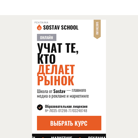
РЕКЛАМА