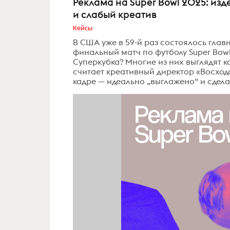
Реклама на Super Bowl 2025: и
и слабый креатив
Кейсы
В США уже в 59-й раз состоялось гла
финальный матч по футболу Super Bowl
Суперкубка? Многие из них выглядят 
считает креативный директор «Восхода
кадре — идеально „выглажено“ и сделан