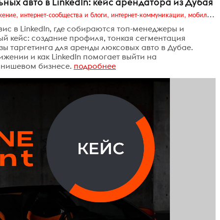
ых авто в LinkedIn: кейс арендатора из Дубая
Digital (web-дизайн, интернет-реклама и продвижение, интернет-сообщества и блоги, интернет-коммуникации, мобильный маркетинг, реклама на цифровых экранах)
ис в LinkedIn, где собираются топ-менеджеры и
й кейс: создание профиля, тонкая сегментация
езы таргетинга для аренды люксовых авто в Дубае.
жении и как LinkedIn помогает выйти на
 нишевом бизнесе.
подробнее