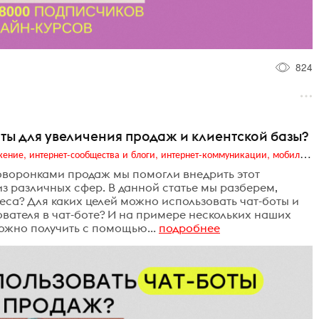
824
оты для увеличения продаж и клиентской базы?
Digital (web-дизайн, интернет-реклама и продвижение, интернет-сообщества и блоги, интернет-коммуникации, мобильный маркетинг, реклама на цифровых экранах)
товоронками продаж мы помогли внедрить этот
з различных сфер. В данной статье мы разберем,
еса? Для каких целей можно использовать чат-боты и
ователя в чат-боте? И на примере нескольких наших
ожно получить с помощью...
подробнее