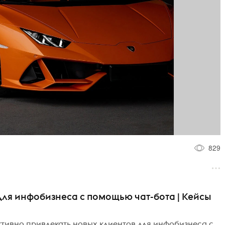
829
для инфобизнеса с помощью чат-бота | Кейсы
ктивно привлекать новых клиентов для инфобизнеса с