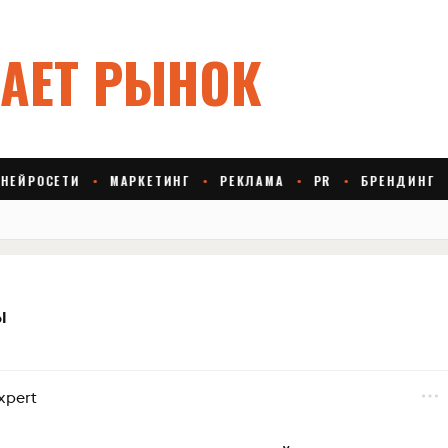
ы
xpert