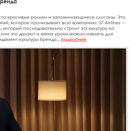
 бренда
осто красивые ролики и запоминающиеся слоганы. Это
ий, которая пронизывает всю компанию. S7 Airlines —
 который последовательно строит эту культуру на
 они это делают и какие уроки можно извлечь для
дамент культуры бренда...
подробнее