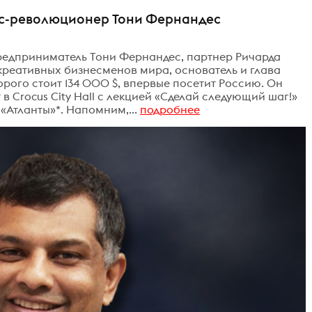
нес-революционер Тони Фернандес
едприниматель Тони Фернандес, партнер Ричарда
креативных бизнесменов мира, основатель и глава
орого стоит 134 000 $, впервые посетит Россию. Он
 в Crocus City Hall с лекцией «Сделай следующий шаг!»
«Атланты»*. Напомним,...
подробнее