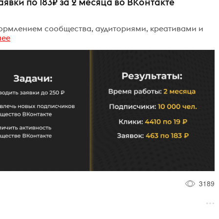
аявки по 183₽ за 2 месяца во ВКонтакте
ормлением сообщества, аудиториями, креативами и
нее
3189