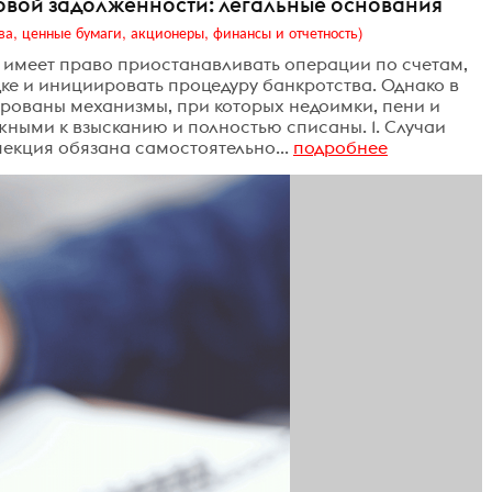
овой задолженности: легальные основания
ва, ценные бумаги, акционеры, финансы и отчетность)
 имеет право приостанавливать операции по счетам,
ке и инициировать процедуру банкротства. Однако в
рованы механизмы, при которых недоимки, пени и
ными к взысканию и полностью списаны. 1. Случаи
екция обязана самостоятельно...
подробнее