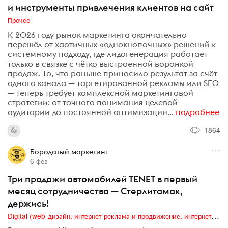
и инструменты привлечения клиентов на сайт
Прочее
К 2026 году рынок маркетинга окончательно
перешёл от хаотичных «однокнопочных» решений к
системному подходу, где лидогенерация работает
только в связке с чётко выстроенной воронкой
продаж. То, что раньше приносило результат за счёт
одного канала — таргетированной рекламы или SEO
— теперь требует комплексной маркетинговой
стратегии: от точного понимания целевой
аудитории до постоянной оптимизации...
подробнее
1864
Бородатый маркетинг
6 фев
Три продажи автомобилей TENET в первый
месяц сотрудничества — Стерлитамак,
держись!
Digital (web-дизайн, интернет-реклама и продвижение, интернет-сообщества и блоги, интернет-коммуникации, мобильный маркетинг, реклама на цифровых экранах)