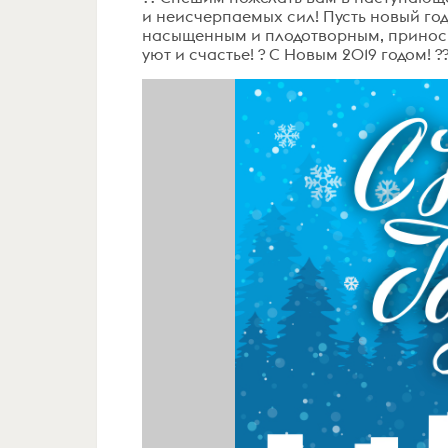
и неисчерпаемых сил! Пусть новый год 
насыщенным и плодотворным, приносит
уют и счастье! ? С Новым 2019 годом! ?