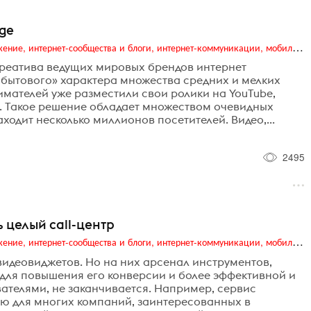
ge
Digital (web-дизайн, интернет-реклама и продвижение, интернет-сообщества и блоги, интернет-коммуникации, мобильный маркетинг, реклама на цифровых экранах)
реатива ведущих мировых брендов интернет
бытового» характера множества средних и мелких
мателей уже разместили свои ролики на YouTube,
ы. Такое решение обладает множеством очевидных
ходит несколько миллионов посетителей. Видео,...
2495
 целый call-центр
Digital (web-дизайн, интернет-реклама и продвижение, интернет-сообщества и блоги, интернет-коммуникации, мобильный маркетинг, реклама на цифровых экранах)
 видеовиджетов. Но на них арсенал инструментов,
для повышения его конверсии и более эффективной и
ателями, не заканчивается. Например, сервис
ную для многих компаний, заинтересованных в