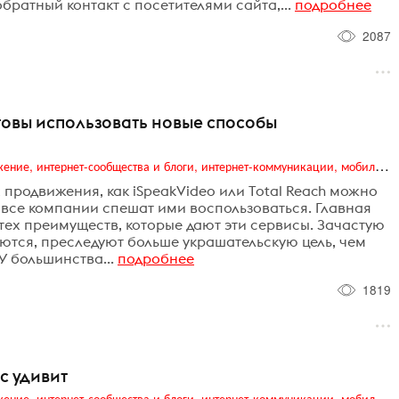
братный контакт с посетителями сайта,...
подробнее
2087
товы использовать новые способы
Digital (web-дизайн, интернет-реклама и продвижение, интернет-сообщества и блоги, интернет-коммуникации, мобильный маркетинг, реклама на цифровых экранах)
продвижения, как iSpeakVideo или Total Reach можно
е все компании спешат ими воспользоваться. Главная
тех преимуществ, которые дают эти сервисы. Зачастую
уются, преследуют больше украшательскую цель, чем
У большинства...
подробнее
1819
с удивит
Digital (web-дизайн, интернет-реклама и продвижение, интернет-сообщества и блоги, интернет-коммуникации, мобильный маркетинг, реклама на цифровых экранах)