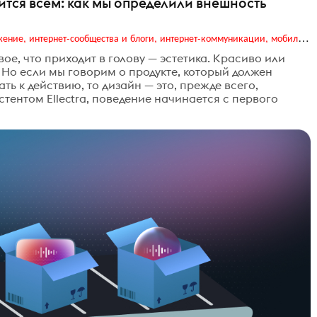
ится всем: как мы определили внешность
Digital (web-дизайн, интернет-реклама и продвижение, интернет-сообщества и блоги, интернет-коммуникации, мобильный маркетинг, реклама на цифровых экранах)
ое, что приходит в голову — эстетика. Красиво или
 Но если мы говорим о продукте, который должен
ть к действию, то дизайн — это, прежде всего,
стентом Ellectra, поведение начинается с первого