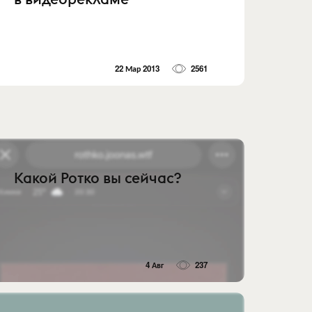
22 Мар 2013
2561
Какой Ротко вы сейчас?
4 Авг
237