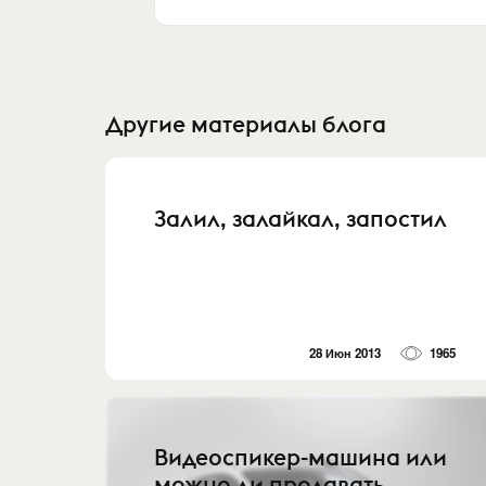
Другие материалы блога
Залил, залайкал, запостил
28 Июн 2013
1965
Видеоспикер-машина или
можно ли продавать