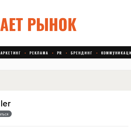
ler
аться