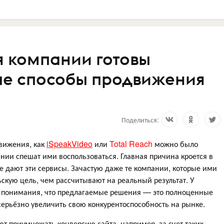
я компании готовы
ые способы продвижения
Поделиться:
движения, как
iSpeakVideo
или
Total Reach
можно было
ании спешат ими воспользоваться. Главная причина кроется в
е дают эти сервисы. Зачастую даже те компании, которые ими
скую цель, чем рассчитывают на реальный результат. У
т понимания, что предлагаемые решения — это полноценные
серьёзно увеличить свою конкурентоспособность на рынке.
т приумножать конверсию сайта, например, за счет таких