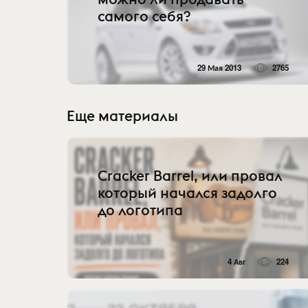
самого себя?
29 Мая 2013
2765
Еще материалы
Cracker Barrel, или провал
который начался задолго
до логотипа
4 Авг
224