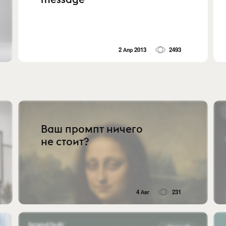
2 Апр 2013
2493
Ваш промпт ничего
не стоит?
4 Авг
231