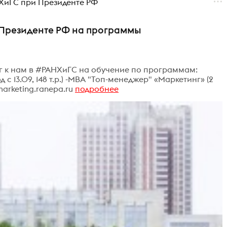
НХиГС при Президенте РФ
 Президенте РФ на программы
г к нам в #РАНХиГС на обучение по программам:
с 13.09, 148 т.р.) -МВА "Топ-менеджер" «Маркетинг» (2
.marketing.ranepa.ru
подробнее