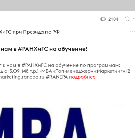
2104
1
НХиГС при Президенте РФ
 нам в #РАНХиГС на обучение!
г к нам в #РАНХиГС на обучение по программам:
с 13.09, 148 т.р.) -МВА «Топ-менеджер» «Маркетинг» (2
w.marketing.ranepa.ru #RANEPA
подробнее