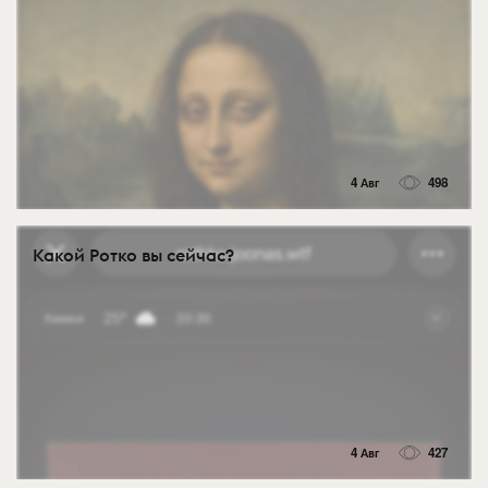
4 Авг
498
Какой Ротко вы сейчас?
4 Авг
427