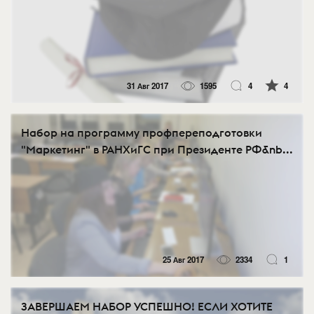
31 Авг 2017
1595
4
4
Набор на программу профпереподготовки
"Маркетинг" в РАНХиГС при Президенте РФ&nb...
25 Авг 2017
2334
1
ЗАВЕРШАЕМ НАБОР УСПЕШНО! ЕСЛИ ХОТИТЕ