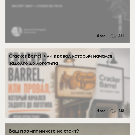
6 Авг
321
Cracker Barrel, или провал который начался
задолго до логотипа
4 Авг
432
Ваш промпт ничего не стоит?