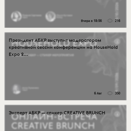
Вчера в 18:56
216
Президент АБКР выступит модератором
креативной сессии конференции на HouseHold
Expo 2...
6 Авг
350
Эксперт АБКР — спикер CREATIVE BRUNCH