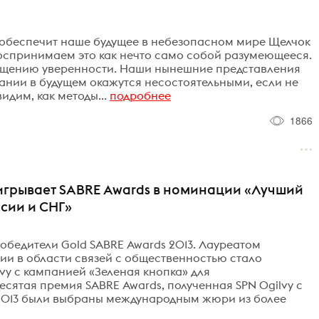
 обеспечит наше будущее в небезопасном мире Щелчок
 воспринимаем это как нечто само собой разумеющееся.
ущению уверенности. Наши нынешние представления
вании в будущем окажутся несостоятельными, если не
идим, как методы...
подробнее
1866
ыигрывает SABRE Awards в номинации «Лучший
сии и СНГ»
обедители Gold SABRE Awards 2013. Лауреатом
 в области связей с общественностью стало
vy с кампанией «Зеленая кнопка» для
сятая премия SABRE Awards, полученная SPN Ogilvy с
 2013 были выбраны международным жюри из более