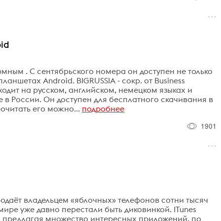
oid
мным . С сентябрьского номера он доступен не только
планшетах Android. BIGRUSSIA - сокр. от Business
ыходит на русском, английском, немецком языках и
 в России. Он доступен для бесплатного скачивания в
очитать его можно...
подробнее
1901
родаёт владельцем «яблочных» телефонов сотни тысяч
ире уже давно перестали быть диковинкой. ITunes
а, предлагая множество интересных приложений, по