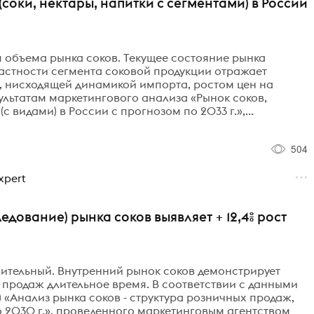
соки, нектары, напитки с сегментами) в России
объема рынка соков. Текущее состояние рынка
частности сегмента соковой продукции отражает
, нисходящей динамикой импорта, ростом цен на
ультатам маркетингового анализа «Рынок соков,
 видами) в России с прогнозом по 2033 г.»,...
504
xpert
едование) рынка соков выявляет + 12,4% рост
ительный. Внутренний рынок соков демонстрирует
продаж длительное время. В соответствии с данными
 «Анализ рынка соков - структура розничных продаж,
о 2030 г.», проведенного маркетинговым агентством