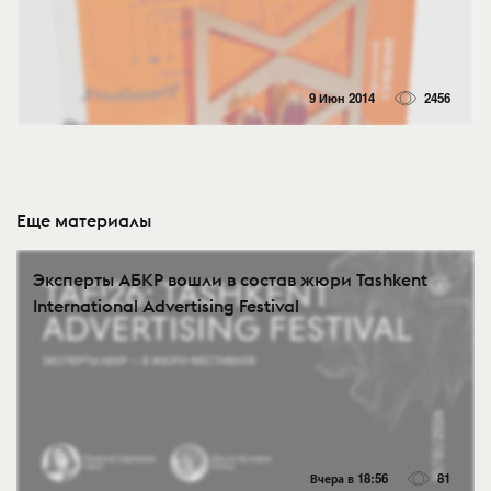
9 Июн 2014
2456
Еще материалы
Эксперты АБКР вошли в состав жюри Tashkent
International Advertising Festival
Вчера в 18:56
81