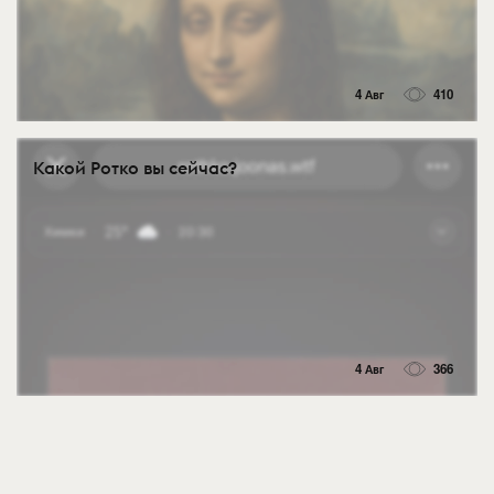
4 Авг
410
Какой Ротко вы сейчас?
4 Авг
366