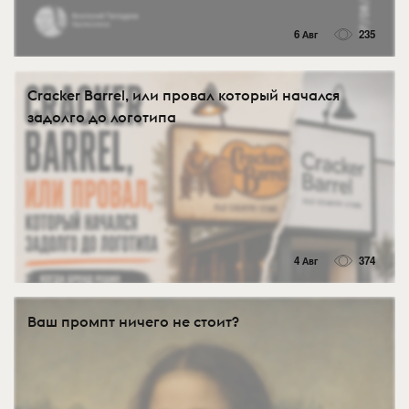
6 Авг
235
Cracker Barrel, или провал который начался
задолго до логотипа
4 Авг
374
Ваш промпт ничего не стоит?