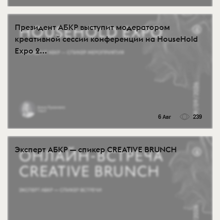
Президент АБКР выступит модератором
креативной сессии конференции на HouseHold
Expo 2...
6 Авг
239
Эксперт АБКР — спикер CREATIVE BRUNCH