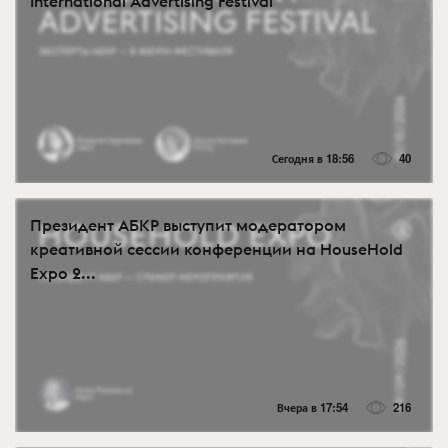
International Advertising Festival
Сегодня в 18:56
40
Президент АБКР выступит модератором
креативной сессии конференции на HouseHold
Expo 2...
Вчера в 17:54
216