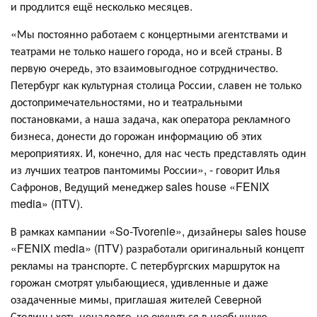
и продлится ещё несколько месяцев.
«Мы постоянно работаем с концертными агентствами и
театрами не только нашего города, но и всей страны. В
первую очередь, это взаимовыгодное сотрудничество.
Петербург как культурная столица России, славен не только
достопримечательностями, но и театральными
постановками, а наша задача, как оператора рекламного
бизнеса, донести до горожан информацию об этих
мероприятиях. И, конечно, для нас честь представлять один
из лучших театров пантомимы России», - говорит Илья
Сафронов, Ведущий менеджер sales house «FENIX
media» (ПTV).
В рамках кампании «So-Tvorenie», дизайнеры sales house
«FENIX media» (ПTV) разработали оригинальный концепт
рекламы на транспорте. С петербургских маршруток на
горожан смотрят улыбающиеся, удивленные и даже
озадаченные мимы, приглашая жителей Северной
Столицы хоть ненадолго, но окунуться в необычную,