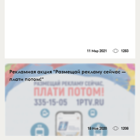
11 Мар 2021
1283
Рекламная акция "Размещай рекламу сейчас —
плати потом!"
18 Ноя 2020
1208