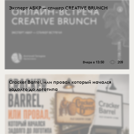
Эксперт АБКР — спикер CREATIVE BRUNCH
Вчера в 13:50
209
Cracker Barrel, или провал который начался
задолго до логотипа