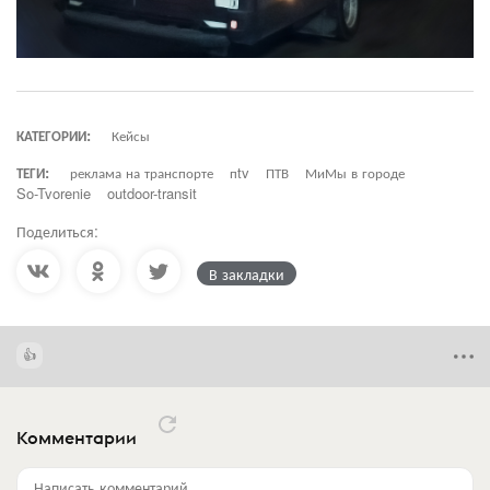
КАТЕГОРИИ:
Кейсы
ТЕГИ:
реклама на транспорте
пtv
ПТВ
МиМы в городе
So-Tvorenie
outdoor-transit
Поделиться:
В закладки
Комментарии
Написать комментарий...