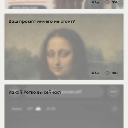
4 Авг
354
Ваш промпт ничего не стоит?
4 Авг
389
Какой Ротко вы сейчас?