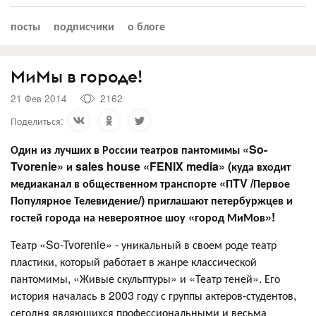
посты
подписчики
о блоге
МиМы в городе!
21 Фев 2014
2162
Поделиться:
Один из лучших в России театров пантомимы «So-
Tvorenie» и
sales house «FENIX media» (куда входит
медиаканал в общественном транспорте «ПTV /Первое
Популярное Телевидение/) приглашают петербуржцев и
гостей города на невероятное шоу «город МиМов»!
Театр «So-Tvorenie» - уникальный в своем роде театр
пластики, который работает в жанре классической
пантомимы, «Живые скульптуры» и «Театр теней». Его
история началась в 2003 году с группы актеров-студентов,
сегодня являющихся профессиональными и весьма