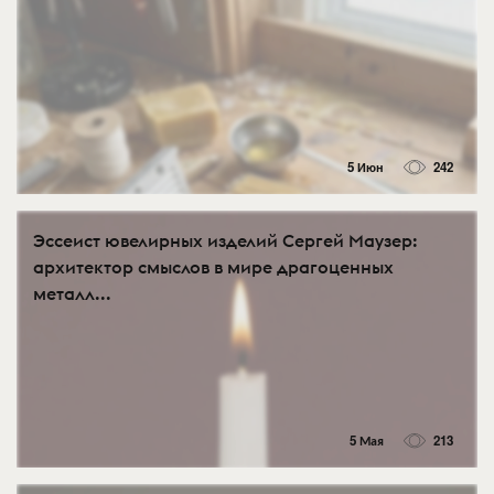
5 Июн
242
Эссеист ювелирных изделий Сергей Маузер:
архитектор смыслов в мире драгоценных
металл...
5 Мая
213