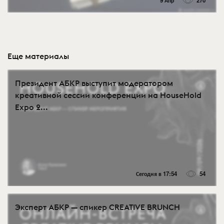
9 Апр
270
Еще материалы
Президент АБКР выступит модератором
креативной сессии конференции на HouseHold
Expo 2...
Сегодня в 17:54
54
Эксперт АБКР — спикер CREATIVE BRUNCH