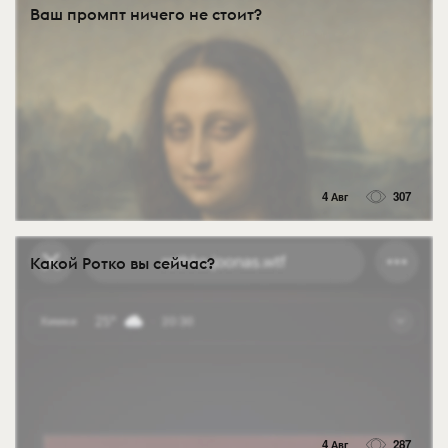
Ваш промпт ничего не стоит?
4 Авг
307
Какой Ротко вы сейчас?
4 Авг
287