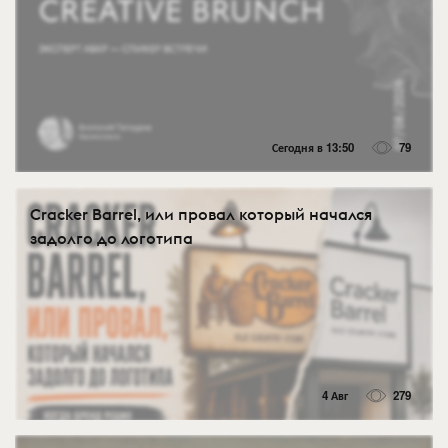
Сегодня в 13:50
79
Cracker Barrel, или провал который начался
задолго до логотипа
4 Авг
279