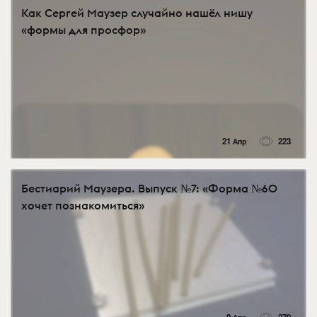
Как Сергей Маузер случайно нашёл нишу
«формы для просфор»
21 Апр
223
Бестиарий Маузера. Выпуск №7: «Форма №60
хочет познакомиться»