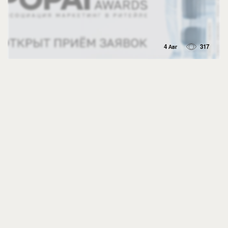
4 Авг
317