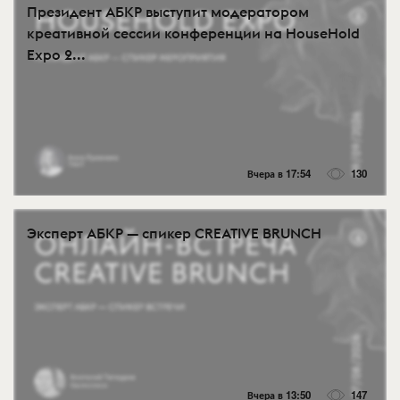
Президент АБКР выступит модератором
креативной сессии конференции на HouseHold
Expo 2...
Вчера в 17:54
130
Эксперт АБКР — спикер CREATIVE BRUNCH
Вчера в 13:50
147