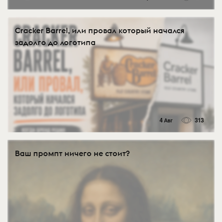
Cracker Barrel, или провал который начался
задолго до логотипа
4 Авг
313
Ваш промпт ничего не стоит?