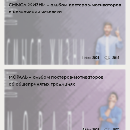
СМЫСЛ ЖИЗНИ – альбом постеров-мотиваторов
о назначении человека
1 Июн 2021
2015
МОРАЛЬ – альбом постеров-мотиваторов
об общепринятых традициях
4 Мая 2021
1870