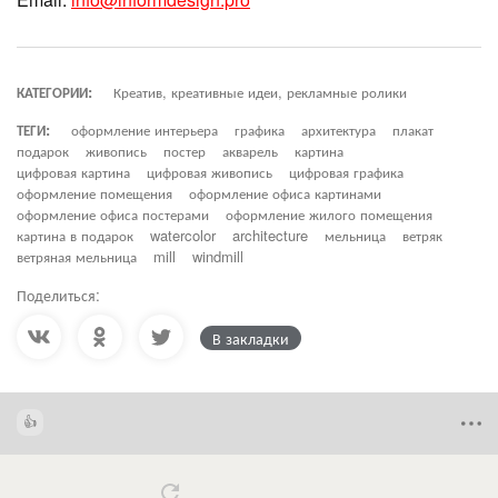
КАТЕГОРИИ:
Креатив, креативные идеи, рекламные ролики
ТЕГИ:
оформление интерьера
графика
архитектура
плакат
подарок
живопись
постер
акварель
картина
цифровая картина
цифровая живопись
цифровая графика
оформление помещения
оформление офиса картинами
оформление офиса постерами
оформление жилого помещения
картина в подарок
watercolor
architecture
мельница
ветряк
ветряная мельница
mill
windmill
Поделиться:
В закладки