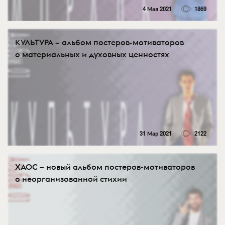
4 Мая 2021
1869
КУЛЬТУРА – альбом постеров-мотиваторов
о материальных и духовных ценностях
31 Мар 2021
2122
ХАОС – новый альбом постеров-мотиваторов
о неорганизованной стихии