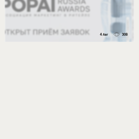
4 Авг
308