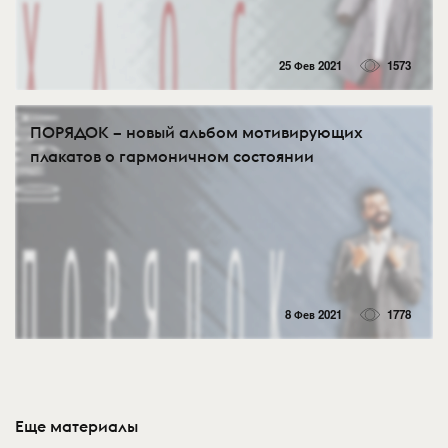
25 Фев 2021
1573
ПОРЯДОК – новый альбом мотивирующих
плакатов о гармоничном состоянии
8 Фев 2021
1778
Еще материалы