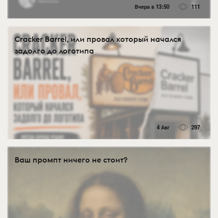
Вчера в 13:50
111
Cracker Barrel, или провал который начался
задолго до логотипа
4 Авг
297
Ваш промпт ничего не стоит?