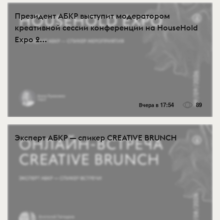
Президент АБКР выступит модератором
креативной сессии конференции на HouseHold
Expo 2...
Вчера в 17:54
89
Эксперт АБКР — спикер CREATIVE BRUNCH