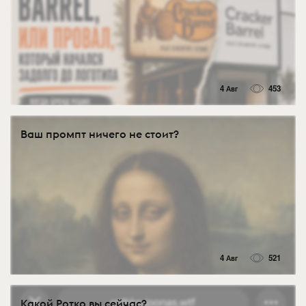
4 Авг
453
Ваш промпт ничего не стоит?
4 Авг
521
Какой Ротко вы сейчас?