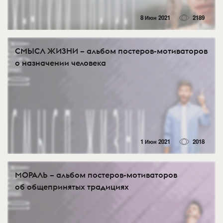
8 Июн 2021
2189
СМЫСЛ ЖИЗНИ – альбом постеров-мотиваторов
о назначении человека
1 Июн 2021
2018
МОРАЛЬ – альбом постеров-мотиваторов
об общепринятых традициях