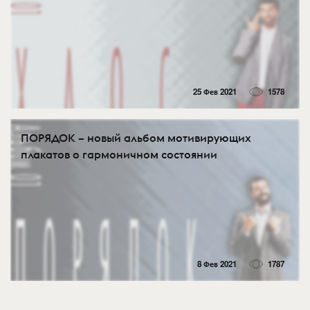
25 Фев 2021
1578
ПОРЯДОК – новый альбом мотивирующих
плакатов о гармоничном состоянии
8 Фев 2021
1787