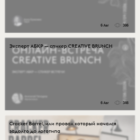
6 Авг
386
Эксперт АБКР — спикер CREATIVE BRUNCH
6 Авг
346
Cracker Barrel, или провал который начался
задолго до логотипа