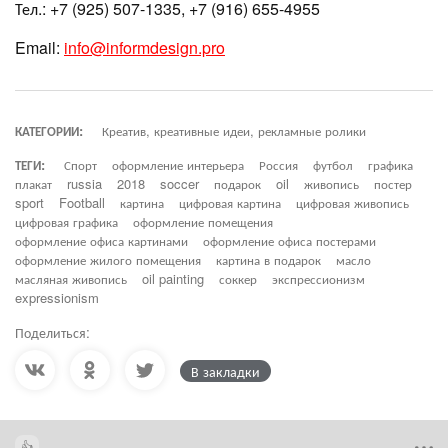
Тел.: +7 (925) 507-1335, +7 (916) 655-4955
Email:
info@informdesign.pro
КАТЕГОРИИ:
Креатив, креативные идеи, рекламные ролики
ТЕГИ:
Спорт
оформление интерьера
Россия
футбол
графика
плакат
russia
2018
soccer
подарок
oil
живопись
постер
sport
Football
картина
цифровая картина
цифровая живопись
цифровая графика
оформление помещения
оформление офиса картинами
оформление офиса постерами
оформление жилого помещения
картина в подарок
масло
масляная живопись
oil painting
соккер
экспрессионизм
expressionism
Поделиться:
В закладки