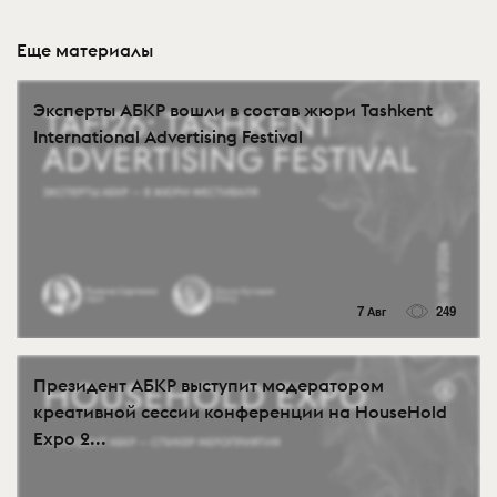
Еще материалы
Эксперты АБКР вошли в состав жюри Tashkent
International Advertising Festival
7 Авг
249
Президент АБКР выступит модератором
креативной сессии конференции на HouseHold
Expo 2...