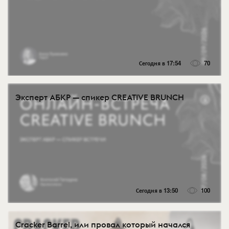
Сегодня в 17:54
70
Эксперт АБКР — спикер CREATIVE BRUNCH
Сегодня в 13:50
100
Cracker Barrel, или провал который начался