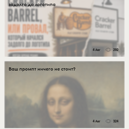
задолго до логотипа
4 Авг
292
Ваш промпт ничего не стоит?
4 Авг
324