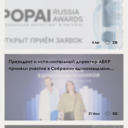
4 Авг
336
Президент и исполнительный директор АБКР
приняли участие в Собрании единомышленн...
31 Июл
432