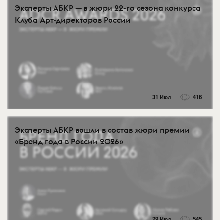
Эксперты АБКР — в жюри 22-го сезона конкурса
Клуба Арт-директоров России
31 Июл
416
Эксперты АБКР вошли в состав жюри премии
«Бренд года в России 2026»
29 Июл
545