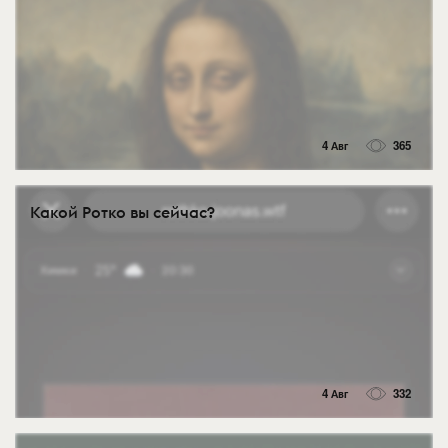
4 Авг
365
Какой Ротко вы сейчас?
4 Авг
332