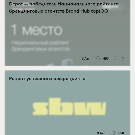
Depot — победитель Национального рейтинга
брендинговых агентств Brand Hub top100
3 Авг
493
1
Рецепт успешного рефрендинга
3 Авг
350