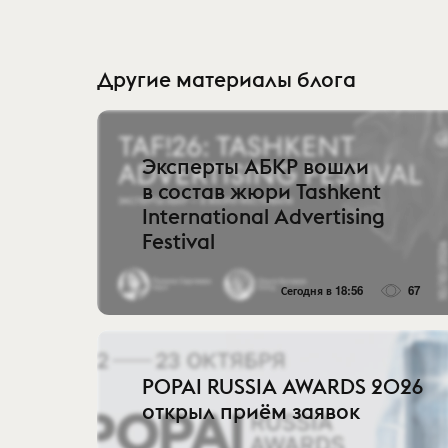
Другие материалы блога
Эксперты АБКР вошли
в состав жюри Tashkent
International Advertising
Festival
Сегодня в 18:56
67
POPAI RUSSIA AWARDS 2026
открыл приём заявок