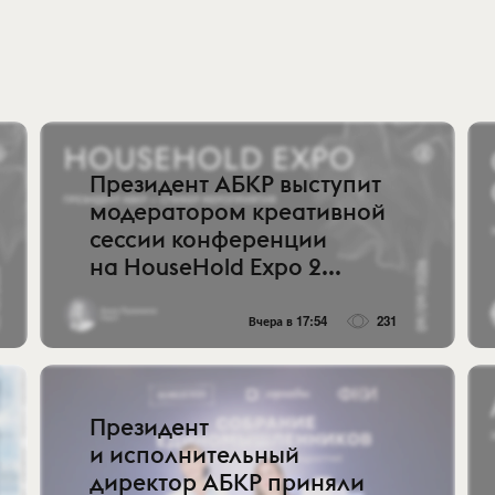
Президент АБКР выступит
модератором креативной
сессии конференции
на HouseHold Expo 2...
Вчера в 17:54
231
Президент
и исполнительный
директор АБКР приняли