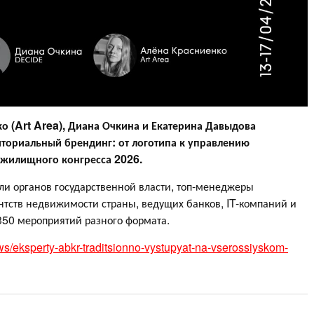
о (Art Area), Диана Очкина и Екатерина Давыдова
ториальный брендинг: от логотипа к управлению
 жилищного конгресса 2026.
ли органов государственной власти, топ-менеджеры
нтств недвижимости страны, ведущих банков, IT-компаний и
 350 мероприятий разного формата.
ews/eksperty-abkr-traditsionno-vystupyat-na-vserossiyskom-