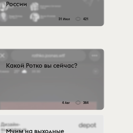
России
31 Июл
421
Какой Ротко вы сейчас?
4 Авг
364
Мчим на выходные