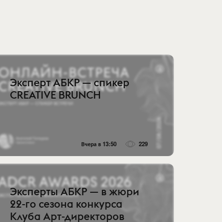
Эксперт АБКР — спикер
CREATIVE BRUNCH
Вчера в 13:50
229
Эксперты АБКР — в жюри
22-го сезона конкурса
Клуба Арт-директоров