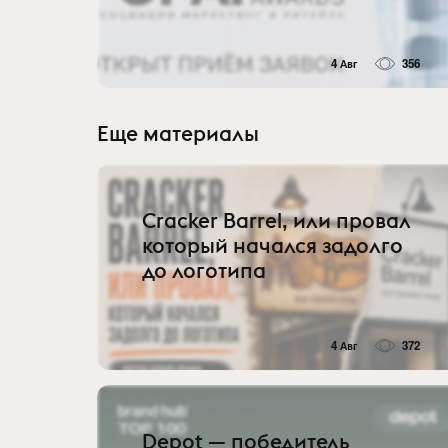
4 Авг
356
Еще материалы
Cracker Barrel, или провал
который начался задолго
до логотипа
4 Авг
372
Depot — победитель