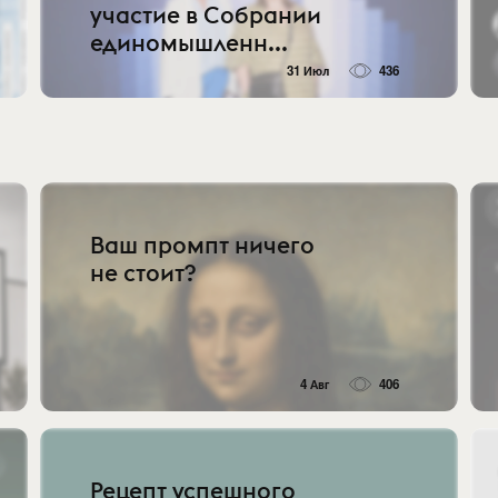
участие в Собрании
единомышленн...
31 Июл
436
Ваш промпт ничего
не стоит?
4 Авг
406
Рецепт успешного