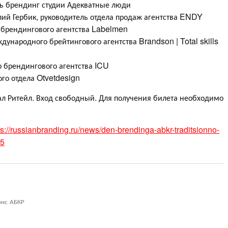
ль брендинг студии Адекватные люди
ий Гербик, руководитель отдела продаж агентства ENDY
 брендингового агентства Labelmen
народного брейтингового агентства Brandson | Total skills
 брендингового агентства ICU
го отдела Otvetdesign
зал Ритейл. Вход свободный. Для получения билета необходимо
ps://russianbranding.ru/news/den-brendinga-abkr-traditsionno-
25
онс АБКР