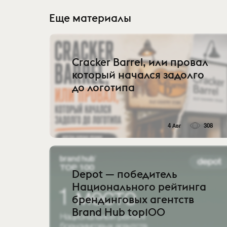
Еще материалы
Cracker Barrel, или провал
который начался задолго
до логотипа
4 Авг
308
Depot — победитель
Национального рейтинга
брендинговых агентств
Brand Hub top100