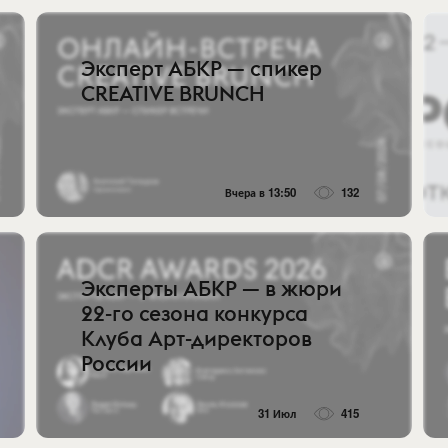
Эксперт АБКР — спикер
CREATIVE BRUNCH
Вчера в 13:50
132
Эксперты АБКР — в жюри
22-го сезона конкурса
Клуба Арт-директоров
России
31 Июл
415