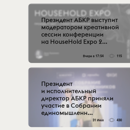
Президент АБКР выступит
модератором креативной
сессии конференции
на HouseHold Expo 2...
Вчера в 17:54
115
Президент
и исполнительный
директор АБКР приняли
участие в Собрании
единомышленн...
31 Июл
430