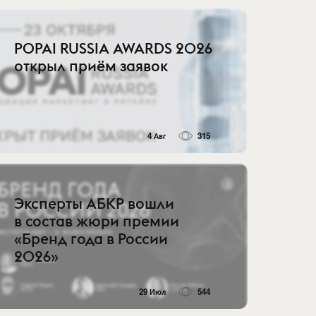
POPAI RUSSIA AWARDS 2026
открыл приём заявок
4 Авг
315
Эксперты АБКР вошли
в состав жюри премии
«Бренд года в России
2026»
29 Июл
544