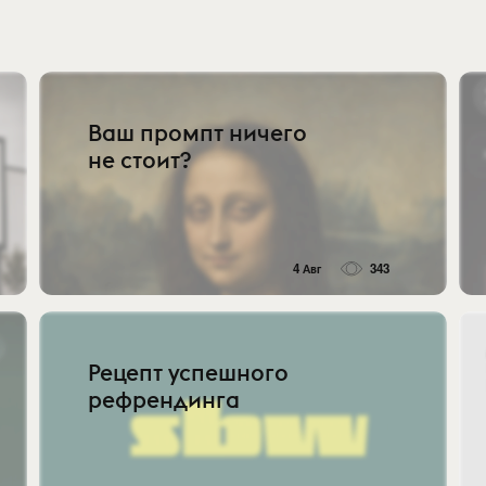
Ваш промпт ничего
не стоит?
4 Авг
343
Рецепт успешного
рефрендинга