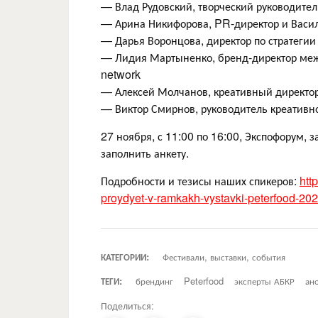
— Влад Рудовский, творческий руководите
— Арина Никифорова, PR-директор и Васил
— Дарья Воронцова, директор по стратегии
— Лидия Мартыненко, бренд-директор между
network
— Алексей Молчанов, креативный директор
— Виктор Смирнов, руководитель креативно
27 ноября, с 11:00 по 16:00, Экспофорум, 
заполнить анкету.
Подробности и тезисы наших спикеров:
htt
proydyet-v-ramkakh-vystavki-peterfood-20
КАТЕГОРИИ:
Фестивали, выставки, события
ТЕГИ:
брендинг
Peterfood
эксперты АБКР
ан
Поделиться: