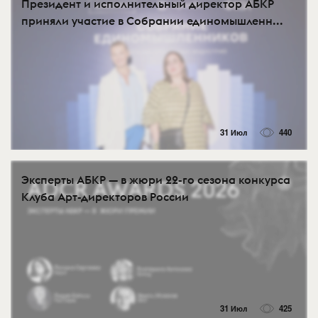
Президент и исполнительный директор АБКР
приняли участие в Собрании единомышленн...
31 Июл
440
Эксперты АБКР — в жюри 22-го сезона конкурса
Клуба Арт-директоров России
31 Июл
425