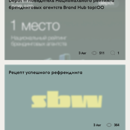
Depot — победитель Национального рейтинга
брендинговых агентств Brand Hub top100
3 Авг
511
1
Рецепт успешного рефрендинга
3 Авг
364