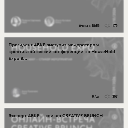
Вчера в 18:56
179
Президент АБКР выступит модератором
креативной сессии конференции на HouseHold
Expo 2...
6 Авг
307
Эксперт АБКР — спикер CREATIVE BRUNCH