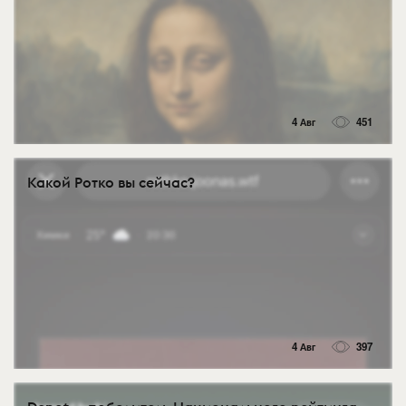
4 Авг
451
Какой Ротко вы сейчас?
4 Авг
397