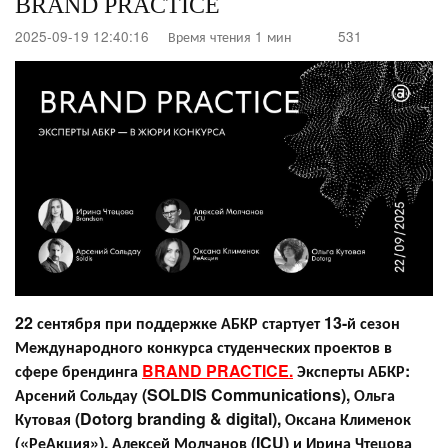
BRAND PRACTICE
2025-09-19 12:40:16
Время чтения 1 мин
531
22 сентября при поддержке АБКР стартует 13-й сезон
Международного конкурса студенческих проектов в
сфере брендинга
BRAND PRACTICE
.
Эксперты АБКР:
Арсений Сольдау (SOLDIS Communications), Ольга
Кутовая (Dotorg branding & digital), Оксана Клименок
(«РеАкция»), Алексей Молчанов (ICU) и Ирина Чтецова