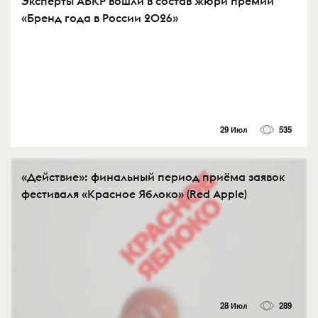
Эксперты АБКР вошли в состав жюри премии
«Бренд года в России 2026»
29 Июл
535
«Действие»: финальный период приёма заявок
фестиваля «Красное Яблоко» (Red Apple)
28 Июл
289