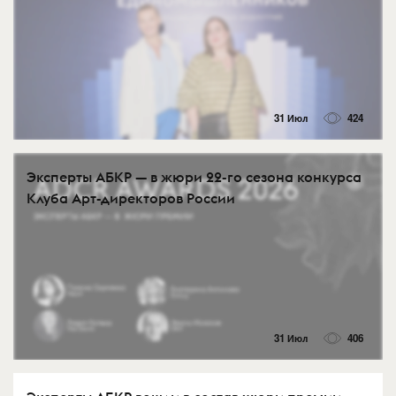
31 Июл
424
Эксперты АБКР — в жюри 22-го сезона конкурса
Клуба Арт-директоров России
31 Июл
406