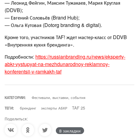
— Леонид Фейгин, Максим Тужакаев, Мария Круглая
(DDVB);
— Евгений Соловьёв (Brand Hub);
— Ольга Кутовая (Dotorg branding & digital).
Кроме того, участников ТАF! ждет мастер-класс от DDVB
«Внутренняя кухня брендинга».
Подробности:
https://russianbranding.ru/news/eksperty-
abkr-vystupyat-na-mezhdunarodnoy-reklamnoy-
konferentsii-v-ramkakh-taf
КАТЕГОРИИ:
Фестивали, выставки, события
ТЕГИ:
брендинг
эксперты АБКР
TAF 25
Поделиться:
В закладки