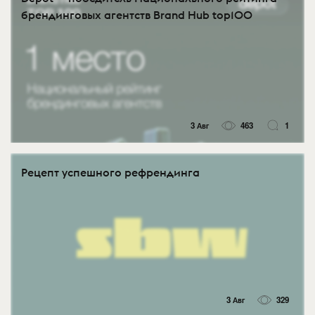
брендинговых агентств Brand Hub top100
3 Авг
463
1
Рецепт успешного рефрендинга
3 Авг
329