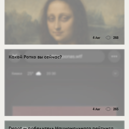
4 Авг
268
Какой Ротко вы сейчас?
4 Авг
265
Depot — победитель Национального рейтинга