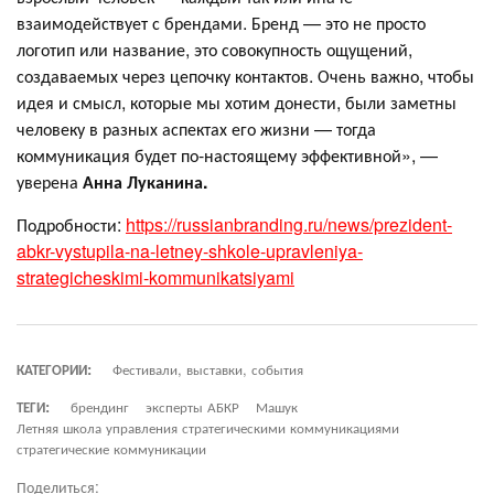
взаимодействует с брендами. Бренд — это не просто
логотип или название, это совокупность ощущений,
создаваемых через цепочку контактов. Очень важно, чтобы
идея и смысл, которые мы хотим донести, были заметны
человеку в разных аспектах его жизни — тогда
коммуникация будет по-настоящему эффективной», —
уверена
Анна Луканина.
Подробности:
https://russianbranding.ru/news/prezident-
abkr-vystupila-na-letney-shkole-upravleniya-
strategicheskimi-kommunikatsiyami
КАТЕГОРИИ:
Фестивали, выставки, события
ТЕГИ:
брендинг
эксперты АБКР
Машук
Летняя школа управления стратегическими коммуникациями
стратегические коммуникации
Поделиться: