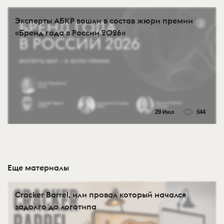
Эксперты АБКР вошли в состав жюри премии
«Бренд года в России 2026»
29 Июл
544
Еще материалы
Cracker Barrel, или провал который начался
задолго до логотипа