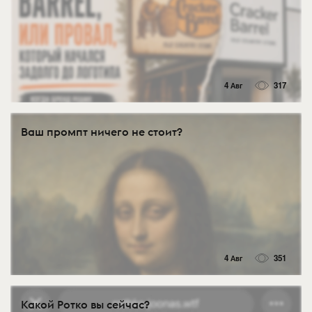
4 Авг
317
Ваш промпт ничего не стоит?
4 Авг
351
Какой Ротко вы сейчас?