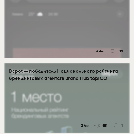
4 Авг
319
Depot — победитель Национального рейтинга
брендинговых агентств Brand Hub top100
3 Авг
491
1