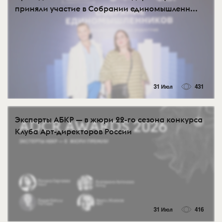
приняли участие в Собрании единомышленн...
31 Июл
431
Эксперты АБКР — в жюри 22-го сезона конкурса
Клуба Арт-директоров России
31 Июл
416