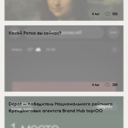
4 Авг
353
Какой Ротко вы сейчас?
4 Авг
320
Depot — победитель Национального рейтинга
брендинговых агентств Brand Hub top100