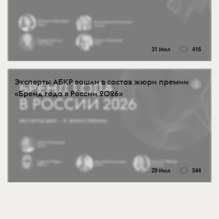
31 Июл
416
Эксперты АБКР вошли в состав жюри премии
«Бренд года в России 2026»
29 Июл
544