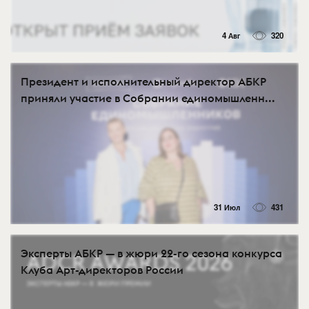
4 Авг
320
Президент и исполнительный директор АБКР
приняли участие в Собрании единомышленн...
31 Июл
431
Эксперты АБКР — в жюри 22-го сезона конкурса
Клуба Арт-директоров России