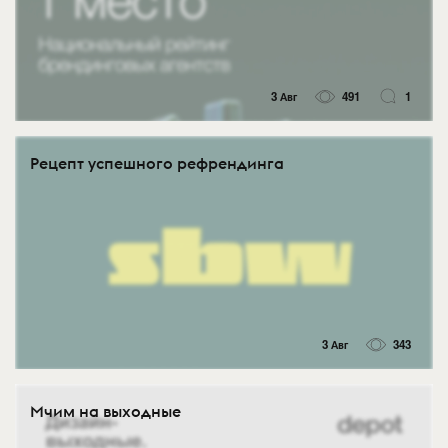
3 Авг
491
1
Рецепт успешного рефрендинга
3 Авг
343
Мчим на выходные