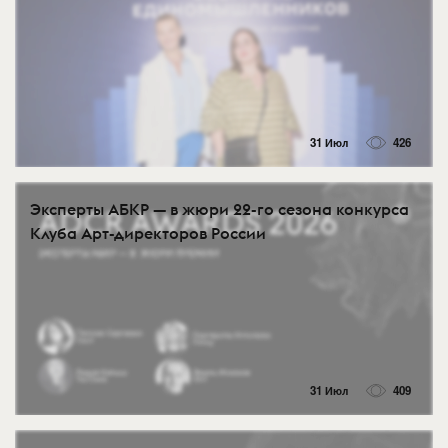
31 Июл
426
Эксперты АБКР — в жюри 22-го сезона конкурса
Клуба Арт-директоров России
31 Июл
409