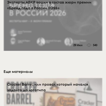
Эксперты АБКР вошли в состав жюри премии
«Бренд года в России 2026»
29 Июл
540
Еще материалы
Cracker Barrel, или провал который начался
задолго до логотипа