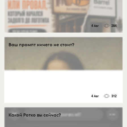
4 Авг
284
Ваш промпт ничего не стоит?
4 Авг
312
Какой Ротко вы сейчас?