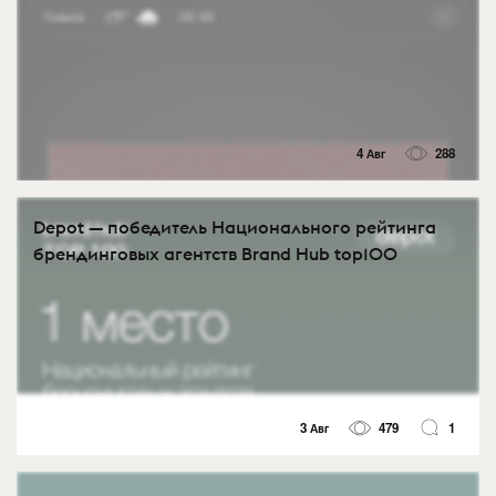
4 Авг
288
Depot — победитель Национального рейтинга
брендинговых агентств Brand Hub top100
3 Авг
479
1