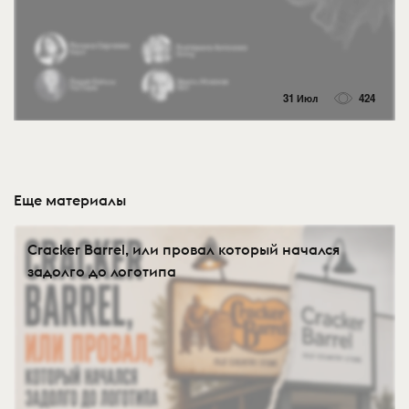
31 Июл
424
Еще материалы
Cracker Barrel, или провал который начался
задолго до логотипа