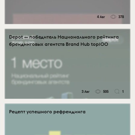
4 Авг
378
Depot — победитель Национального рейтинга
брендинговых агентств Brand Hub top100
3 Авг
505
1
Рецепт успешного рефрендинга