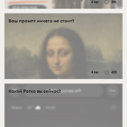
4 Авг
391
Ваш промпт ничего не стоит?
4 Авг
423
Какой Ротко вы сейчас?