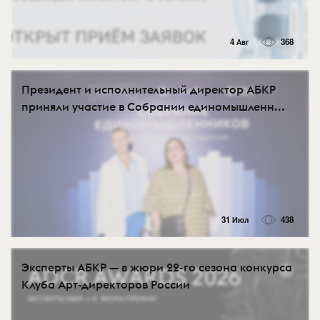
4 Авг
368
Президент и исполнительный директор АБКР
приняли участие в Собрании единомышленн...
31 Июл
438
Эксперты АБКР — в жюри 22-го сезона конкурса
Клуба Арт-директоров России