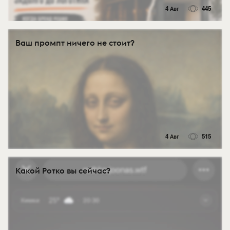
4 Авг
445
Ваш промпт ничего не стоит?
4 Авг
515
Какой Ротко вы сейчас?