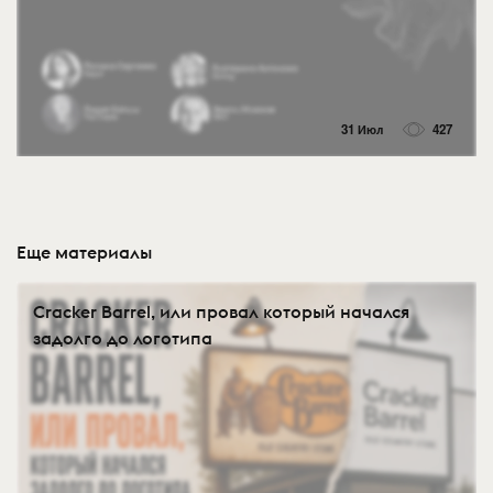
31 Июл
427
Еще материалы
Cracker Barrel, или провал который начался
задолго до логотипа