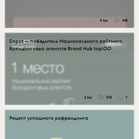
4 Авг
438
Depot — победитель Национального рейтинга
брендинговых агентств Brand Hub top100
3 Авг
519
1
Рецепт успешного рефрендинга