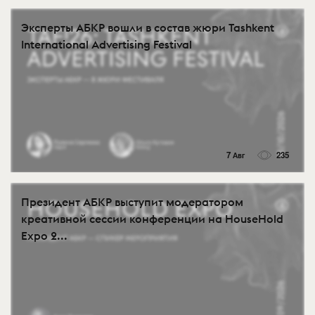
Эксперты АБКР вошли в состав жюри Tashkent
International Advertising Festival
7 Авг
235
Президент АБКР выступит модератором
креативной сессии конференции на HouseHold
Expo 2...