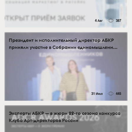
4 Авг
387
Президент и исполнительный директор АБКР
приняли участие в Собрании единомышленн...
31 Июл
445
Эксперты АБКР — в жюри 22-го сезона конкурса
Клуба Арт-директоров России