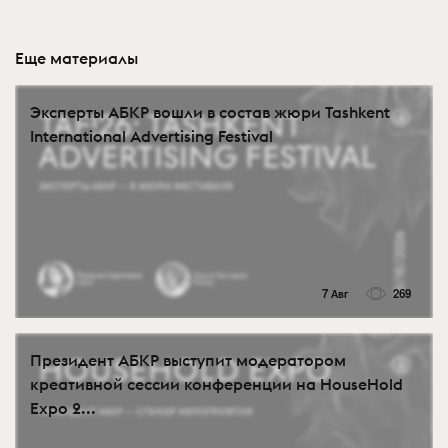
Еще материалы
Эксперты АБКР вошли в состав жюри Tashkent
International Advertising Festival
7 Авг
269
Президент АБКР выступит модератором
креативной сессии конференции на HouseHold
Expo 2...