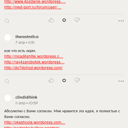
http://www.4pzdanie.wordpress.…
http://med-port.ru/forum/user/…
0
therestmilca
7 апр • 11:51
кое что есть норм.
http://mcad6shitie.wordpress.c…
http://ray4zarobotok.wordpress…
http://do7dohod.wordpress.com/
0
clindidihink
11 апр • 10:59
Абсолютно с Вами согласен. Мне нравится эта идея, я полностью с
Вами согласен.
http://oksshcola.wordpress.com…
http://podgotovkylikes.wordpre…