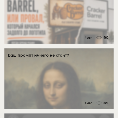
4 Авг
460
Ваш промпт ничего не стоит?
4 Авг
528