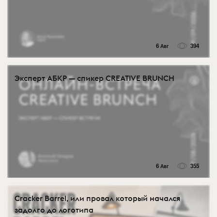
6 Авг
394
Эксперт АБКР — спикер CREATIVE BRUNCH
6 Авг
355
Cracker Barrel, или провал который начался
задолго до логотипа