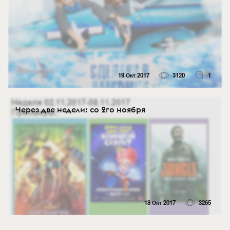
19 Окт 2017
3120
1
Через две недели: со 2го ноября
18 Окт 2017
3265