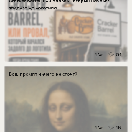
Cracker Barrel, или провал который начался
задолго до логотипа
4 Авг
384
Ваш промпт ничего не стоит?
4 Авг
416