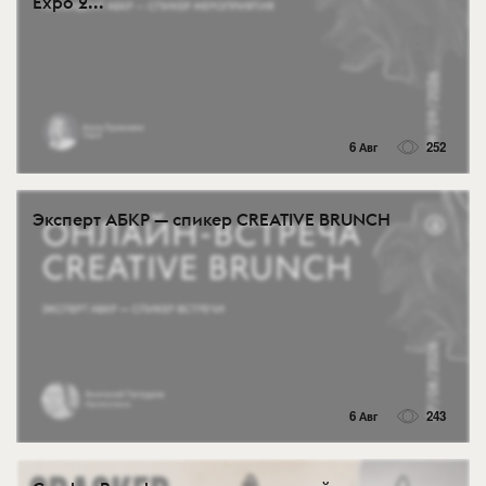
Expo 2...
6 Авг
252
Эксперт АБКР — спикер CREATIVE BRUNCH
6 Авг
243