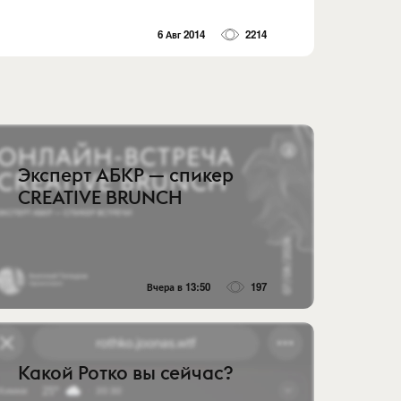
6 Авг 2014
2214
Эксперт АБКР — спикер
CREATIVE BRUNCH
Вчера в 13:50
197
Какой Ротко вы сейчас?