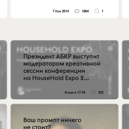
7 Ноя 2014
1864
1
Президент АБКР выступит
модератором креативной
сессии конференции
на HouseHold Expo 2...
Вчера в 17:54
203
Ваш промпт ничего
не стоит?