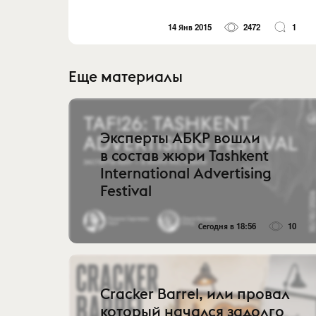
14 Янв 2015
2472
1
Еще материалы
Эксперты АБКР вошли
в состав жюри Tashkent
International Advertising
Festival
Сегодня в 18:56
10
Cracker Barrel, или провал
который начался задолго