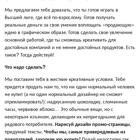
Мы предлагаем тебе доказать, что ты готов играть в
Высшей лиге, где всё по-взрослому. Готов получать
реальные деньги за свое умение воплощать «продающую»
идею в графическом образе. Готов сделать свое увлечение
основной работой, где ты сможешь креативить для
достойных компаний и не менее достойных продуктов. Есть
такое? Тогда действуй!
Что надо сделать?
Мы поставим тебя в жесткие креативные условия. Тебе
придется продать нам то, что ни один нормальный человек
не купит (а ни один нормальный дизайнер не сможет
отрекламировать!): надкусанную шоколадку, сломанные
часы, червивое яблоко… Это обычные вещи, но с
некоторым изъяном, делающим их непригодными для
рядового потребителя.
Нарисуй дизайн промо-страницы
,
придумай тексты.
Чтобы мы, самые привередливые из
покупателей, захотели это купить!
Подай недостатки так,