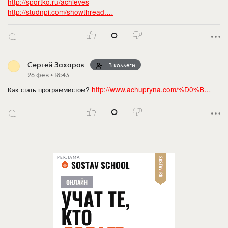
http://sportko.ru/achieves
http://studnpi.com/showthread.…
0
Сергей Захаров
В коллеги
26 фев • 18:43
Как стать программистом?
http://www.achupryna.com/%D0%B…
0
РЕКЛАМА