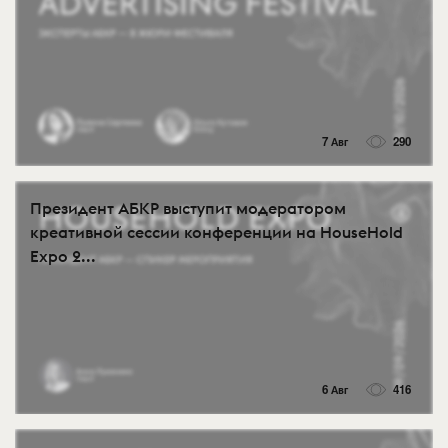
7 Авг
290
Президент АБКР выступит модератором
креативной сессии конференции на HouseHold
Expo 2...
6 Авг
416