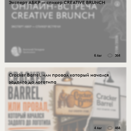
Эксперт АБКР — спикер CREATIVE BRUNCH
6 Авг
364
Cracker Barrel, или провал который начался
задолго до логотипа
4 Авг
464