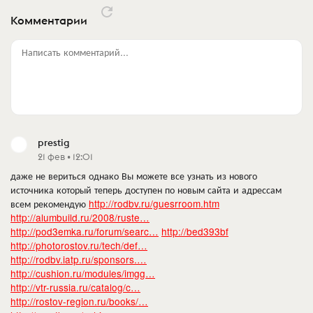
Комментарии
Написать комментарий...
prestig
21 фев • 12:01
даже не вериться однако Вы можете все узнать из нового
источника который теперь доступен по новым сайта и адрессам
всем рекомендую
http://rodbv.ru/guesrroom.htm
http://alumbuild.ru/2008/ruste…
http://pod3emka.ru/forum/searc…
http://bed393bf
http://photorostov.ru/tech/def…
http://rodbv.iatp.ru/sponsors.…
http://cushion.ru/modules/imgg…
http://vtr-russia.ru/catalog/c…
http://rostov-region.ru/books/…