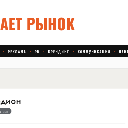
одион
аться