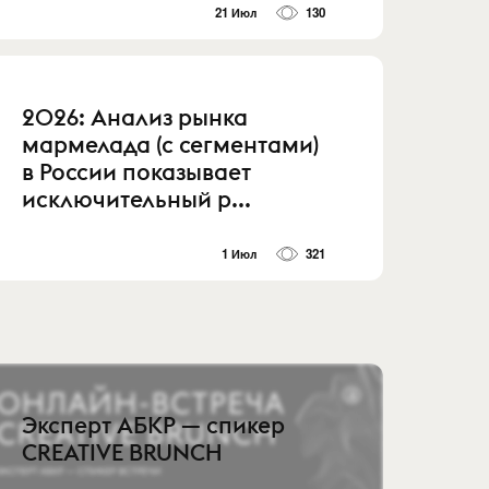
21 Июл
130
2026: Анализ рынка
мармелада (с сегментами)
в России показывает
исключительный р...
1 Июл
321
Эксперт АБКР — спикер
CREATIVE BRUNCH