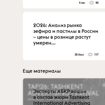
4 Авг
95
2026: Анализ рынка
зефира и пастилы в России
– цены в рознице растут
умерен...
20 Июл
117
Еще материалы
Эксперты АБКР вошли
в состав жюри Tashkent
International Advertising