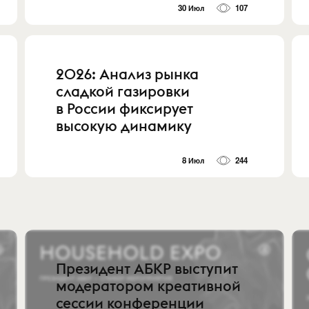
30 Июл
107
2026: Анализ рынка
сладкой газировки
в России фиксирует
высокую динамику
8 Июл
244
Президент АБКР выступит
модератором креативной
сессии конференции